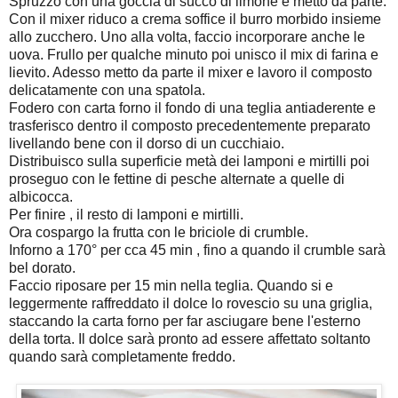
Spruzzo con una goccia di succo di limone e metto da parte.
Con il mixer riduco a crema soffice il burro morbido insieme
allo zucchero. Uno alla volta, faccio incorporare anche le
uova. Frullo per qualche minuto poi unisco il mix di farina e
lievito. Adesso metto da parte il mixer e lavoro il composto
delicatamente con una spatola.
Fodero con carta forno il fondo di una teglia antiaderente e
trasferisco dentro il composto precedentemente preparato
livellando bene con il dorso di un cucchiaio.
Distribuisco sulla superficie metà dei lamponi e mirtilli poi
proseguo con le fettine di pesche alternate a quelle di
albicocca.
Per finire , il resto di lamponi e mirtilli.
Ora cospargo la frutta con le briciole di crumble.
Inforno a 170° per cca 45 min , fino a quando il crumble sarà
bel dorato.
Faccio riposare per 15 min nella teglia. Quando si e
leggermente raffreddato il dolce lo rovescio su una griglia,
staccando la carta forno per far asciugare bene l'esterno
della torta. Il dolce sarà pronto ad essere affettato soltanto
quando sarà completamente freddo.